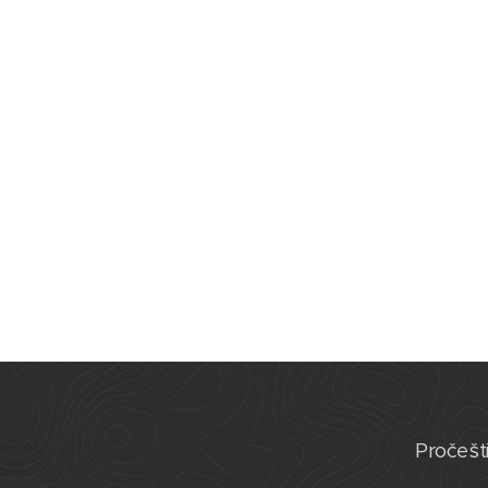
Pročešt