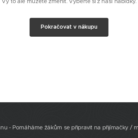
Vy to ale můžete změnit. Vyberte si z naší nabídky.
Pokračovat v nákupu
inu - Pomáháme žákům se připravit na přijímačky / m