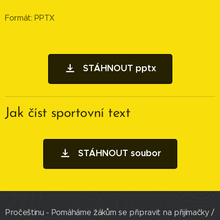
Formát: PPTX
STÁHNOUT pptx
Jak číst sportovní text
STÁHNOUT soubor
Pročeštinu - Pomáháme žákům se připravit na přijímačky /