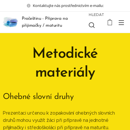
Kontaktujte nás prostřednictvím e-mailu:
HLEDAT
Pročeštinu - Příprava na
přijímačky / maturitu
Metodické
materiály
Ohebné slovní druhy
Prezentaci určenou k zopakování ohebných slovních
druhů mohou využít žáci při přípravě na jednotné
přijímačky i středoškoláci při přípravě na maturitu.