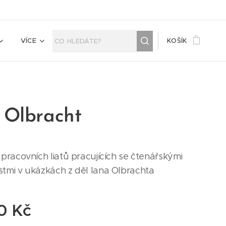
VÍCE
KOŠÍK
 Olbracht
pracovních liatů pracujících se čtenářskými
tmi v ukázkách z děl Iana Olbrachta
0
Kč