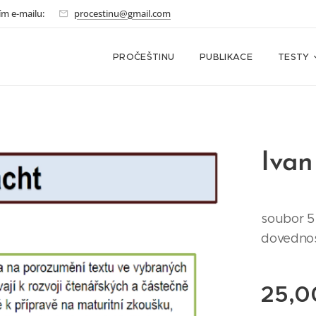
ím e-mailu:
procestinu@gmail.com
PROČEŠTINU
PUBLIKACE
TESTY
Ivan
soubor 5 
dovednos
25,0